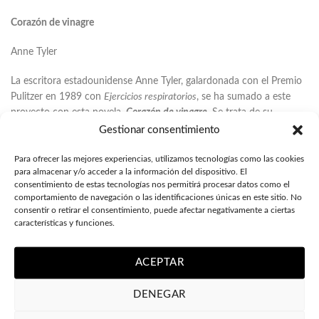
Corazón de vinagre
Anne Tyler
La escritora estadounidense
Anne Tyler,
galardonada con el Premio
Pulitzer en 1989 con
Ejercicios respiratorios
, se ha sumado a este
proyecto con esta novela,
Corazón de vinagre
. Se trata de su
particular visió
n o revisi
ó
n de
La fierecilla domada
, de William
Gestionar consentimiento
Shakespeare,
a travé
s del personaje de Kate Battista, una joven
profesora de parvulario que ha acabado haci
é
ndose cargo de una
Para ofrecer las mejores experiencias, utilizamos tecnologías como las cookies
para almacenar y/o acceder a la información del dispositivo. El
familia exc
é
ntrica
. La aparición en su vida de Pioter Cherbakov, el
consentimiento de estas tecnologías nos permitirá procesar datos como el
hombre que asiste a su padre en el laboratorio,
cambiar
á la vida de
comportamiento de navegación o las identificaciones únicas en este sitio. No
Kate. El resultado es esta deliciosa novela sobre encontrar nuestro
consentir o retirar el consentimiento, puede afectar negativamente a ciertas
lugar en el mundo.
características y funciones.
ACEPTAR
DENEGAR