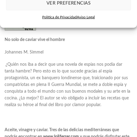
VER PREFERENCIAS
Política de Privacidad
Aviso Legal
No solo de caviar vive el hombre
Johannes M. Simmel
¿
Qui
é
n nos iba a decir que una novela de espías
nos pod
ía dar
tanta hambre? Pero esto es lo que sucede gracias al espía
protagonista, un ex banquero londinense que, traicionado por sus
compatriotas en plena II Guerra Mundial, se mete a doble espía y
conquista a todo el mundo con sus buenos modales y su arte en la
cocina. ¿Lo mejor? El autor se vio obligado a incluir las recetas que
realiza su h
é
roe al final del libro por clamor popular.
Aceite, vinagre y caviar. Tres de las delicias mediterráneas que
podrás encontrar en
www.loliferrer.com
y que podrás disfrutar este