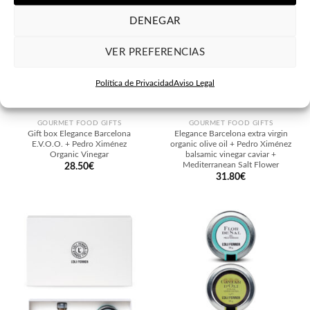
DENEGAR
VER PREFERENCIAS
Política de Privacidad
Aviso Legal
GOURMET FOOD GIFTS
GOURMET FOOD GIFTS
Gift box Elegance Barcelona
Elegance Barcelona extra virgin
E.V.O.O. + Pedro Ximénez
organic olive oil + Pedro Ximénez
Organic Vinegar
balsamic vinegar caviar +
Mediterranean Salt Flower
28.50
€
31.80
€