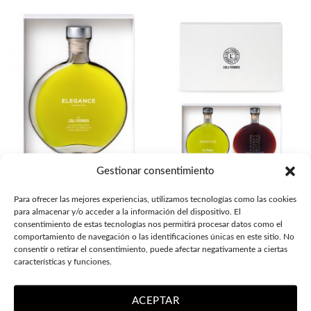
Gestionar consentimiento
GOURMET FOOD GIFTS
GOURMET FOOD GIFTS
Para ofrecer las mejores experiencias, utilizamos tecnologías como las cookies
Gift box ELEGANCE
Gift box Essence organic E.V.O.O.
para almacenar y/o acceder a la información del dispositivo. El
BARCELONA extra virgin olive oil
+ Pedro Ximénez Organic Vinegar
consentimiento de estas tecnologías nos permitirá procesar datos como el
19.95
€
29.50
€
comportamiento de navegación o las identificaciones únicas en este sitio. No
consentir o retirar el consentimiento, puede afectar negativamente a ciertas
características y funciones.
ACEPTAR