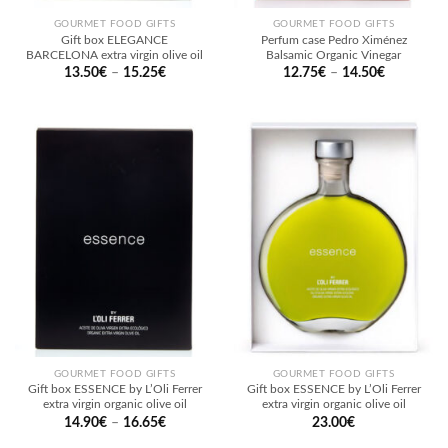
GOURMET FOOD GIFTS
GOURMET FOOD GIFTS
Gift box ELEGANCE
Perfum case Pedro Ximénez
BARCELONA extra virgin olive oil
Balsamic Organic Vinegar
13.50
€
–
15.25
€
12.75
€
–
14.50
€
GOURMET FOOD GIFTS
GOURMET FOOD GIFTS
Gift box ESSENCE by L’Oli Ferrer
Gift box ESSENCE by L’Oli Ferrer
extra virgin organic olive oil
extra virgin organic olive oil
14.90
€
–
16.65
€
23.00
€