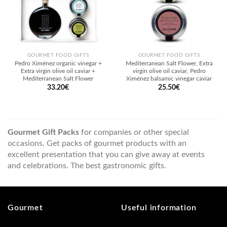
GOURMET FOOD GIFTS
GOURMET FOOD GIFTS
Pedro Ximénez organic vinegar +
Mediterranean Salt Flower, Extra
Extra virgin olive oil caviar +
virgin olive oil caviar, Pedro
Mediterranean Salt Flower
Ximénez balsamic vinegar caviar
33.20
€
25.50
€
Gourmet Gift Packs
for companies or other special
occasions. Get packs of gourmet products with an
excellent presentation that you can give away at events
and celebrations. The best gastronomic gifts.
Gourmet
Useful information